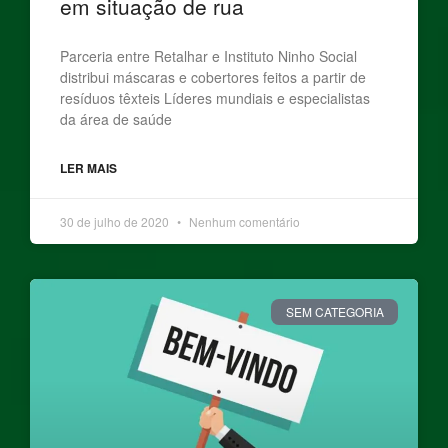
em situação de rua
Parceria entre Retalhar e Instituto Ninho Social
distribui máscaras e cobertores feitos a partir de
resíduos têxteis Líderes mundiais e especialistas
da área de saúde
LER MAIS
30 de julho de 2020
Nenhum comentário
SEM CATEGORIA