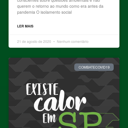
querem o retorno ao mundo como era antes da
pandemia O isolamento social
LER MAIS
21 de agosto de 2020
Nenhum comentário
COMBATECOVID19