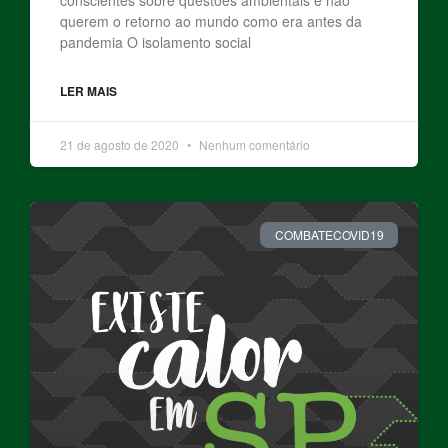
querem o retorno ao mundo como era antes da
pandemia O isolamento social
LER MAIS
21 de agosto de 2020
Nenhum comentário
COMBATECOVID19