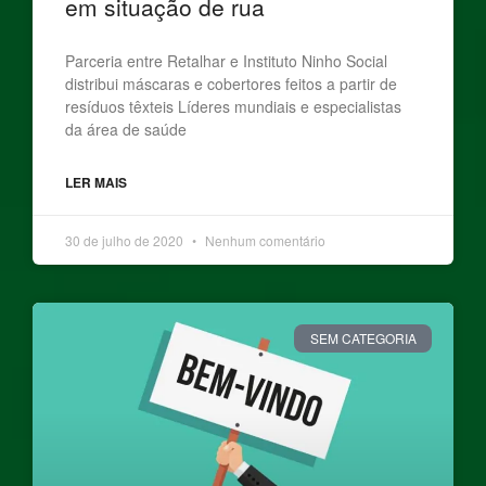
em situação de rua
Parceria entre Retalhar e Instituto Ninho Social
distribui máscaras e cobertores feitos a partir de
resíduos têxteis Líderes mundiais e especialistas
da área de saúde
LER MAIS
30 de julho de 2020
Nenhum comentário
SEM CATEGORIA