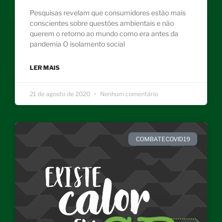
Pesquisas revelam que consumidores estão mais
conscientes sobre questões ambientais e não
querem o retorno ao mundo como era antes da
pandemia O isolamento social
LER MAIS
21 de agosto de 2020
Nenhum comentário
COMBATECOVID19