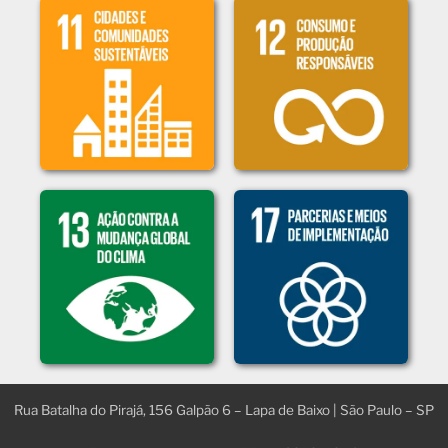
Rua Batalha do Pirajá, 156 Galpão 6​ – Lapa de Baixo | São Paulo – SP