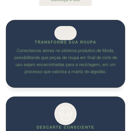
TRANSFORME SUA ROUPA
Conectamos atores no sistema produtivo de Moda,
possibilitando que peças de roupa em final de ciclo de
uso sejam encaminhadas para a reciclagem, em um
processo que valoriza a matriz do algodão.
DESCARTE CONSCIENTE