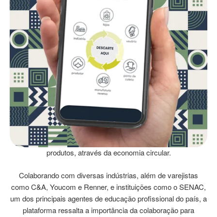
para promover e fortalecer a moda circular.
Os usuários podem descartar suas roupas em mais de 880
pontos de coleta espalhados por todas as regiões do Brasil. A
plataforma utiliza um sistema de geolocalização para ajudar
os usuários a encontrar o local mais próximo para descartar
corretamente suas roupas.
A Retalhar desempenha um papel crucial na Plataforma
Circular, atuando como a empresa responsável pela logística
reversa, incluindo coleta, triagem e beneficiamento dos
materiais têxteis. Com expertise em gestão de resíduos,
viabilizamos a transformação dos itens coletados em novos
produtos, através da economia circular​.
Colaborando com diversas indústrias, além de varejistas
como C&A, Youcom e Renner, e instituições como o SENAC,
um dos principais agentes de educação profissional do país, a
plataforma ressalta a importância da colaboração para